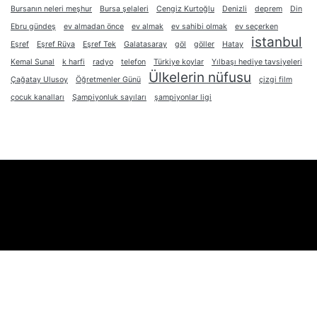
Bursanın neleri meşhur
Bursa şelaleri
Cengiz Kurtoğlu
Denizli
deprem
Din
Ebru gündeş
ev almadan önce
ev almak
ev sahibi olmak
ev seçerken
istanbul
Eşref
Eşref Rüya
Eşref Tek
Galatasaray
göl
göller
Hatay
Kemal Sunal
k harfi
radyo
telefon
Türkiye koylar
Yılbaşı hediye tavsiyeleri
Ülkelerin nüfusu
Çağatay Ulusoy
Öğretmenler Günü
çizgi film
çocuk kanalları
Şampiyonluk sayıları
şampiyonlar ligi