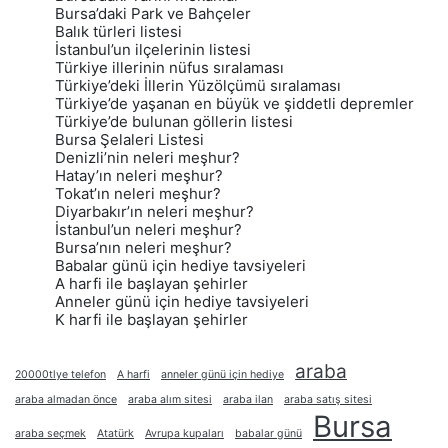
Bursa’daki Park ve Bahçeler
Balık türleri listesi
İstanbul’un ilçelerinin listesi
Türkiye illerinin nüfus sıralaması
Türkiye’deki İllerin Yüzölçümü sıralaması
Türkiye’de yaşanan en büyük ve şiddetli depremler
Türkiye’de bulunan göllerin listesi
Bursa Şelaleri Listesi
Denizli’nin neleri meşhur?
Hatay’ın neleri meşhur?
Tokat’ın neleri meşhur?
Diyarbakır’ın neleri meşhur?
İstanbul’un neleri meşhur?
Bursa’nın neleri meşhur?
Babalar günü için hediye tavsiyeleri
A harfi ile başlayan şehirler
Anneler günü için hediye tavsiyeleri
K harfi ile başlayan şehirler
araba
20000tlye telefon
A harfi
anneler günü için hediye
araba almadan önce
araba alım sitesi
araba ilan
araba satış sitesi
Bursa
araba seçmek
Atatürk
Avrupa kupaları
babalar günü