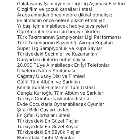
Galatasaray Şampiyonlar Ligi Lig Aşaması Fikstürü
Çizgi film ve çoçuk kanalları listesi
Araba almadan önce nelere dikkat etmeliyiz
Ev almadan önce nelere dikkat etmeliyiz
Yılbaşı için alınabilecek hediye tavsiyeleri
Öğretmenler Günü için hediye fikirleri
Türk Takımlarının Şampiyonlar Ligi Performansı
Türk Takımlarının Kazandığı Avrupa Kupaları
Süper Lig Şampiyonluk ve Kupa Sayıları
Türkiye’deki Seçimler ve Kazananları
Dünyadaki dinlerin nüfus sayısı
20.000 TL’ye Alınabilecek En İyi Telefonlar
Ülkelerin Nüfus Sıralaması
Çağatay Ulusoy Dizi ve Filmleri
Güllü Tüm Albüm ve Şarkıları
Kemal Sunal Filmlerinin Tüm Listesi
Cengiz Kurtoğlu Tüm Albüm ve Şarkıları
Türkiye Cumhurbaşkanları listesi
Evde Çocuklarla Oynanabilecek Oyunlar
Şifalı Bitki Çayları Listesi
En Şifalı Çorbalar Listesi
Türkiye’deki En Güzel Plajlar
Türkiye’deki En Güzel Koylar
Türkiye’deki En Büyük Plajlar
Bursa’daki Tarihi Mekanlar