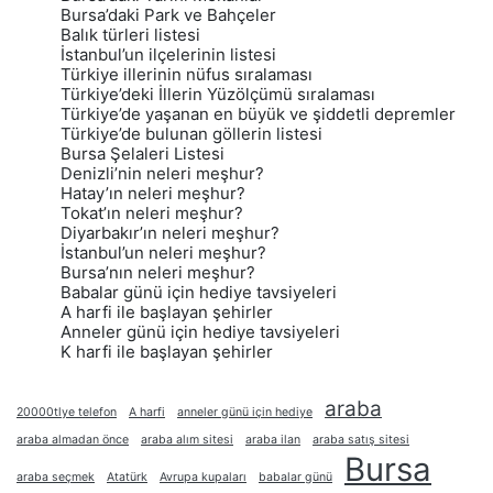
Bursa’daki Park ve Bahçeler
Balık türleri listesi
İstanbul’un ilçelerinin listesi
Türkiye illerinin nüfus sıralaması
Türkiye’deki İllerin Yüzölçümü sıralaması
Türkiye’de yaşanan en büyük ve şiddetli depremler
Türkiye’de bulunan göllerin listesi
Bursa Şelaleri Listesi
Denizli’nin neleri meşhur?
Hatay’ın neleri meşhur?
Tokat’ın neleri meşhur?
Diyarbakır’ın neleri meşhur?
İstanbul’un neleri meşhur?
Bursa’nın neleri meşhur?
Babalar günü için hediye tavsiyeleri
A harfi ile başlayan şehirler
Anneler günü için hediye tavsiyeleri
K harfi ile başlayan şehirler
araba
20000tlye telefon
A harfi
anneler günü için hediye
araba almadan önce
araba alım sitesi
araba ilan
araba satış sitesi
Bursa
araba seçmek
Atatürk
Avrupa kupaları
babalar günü