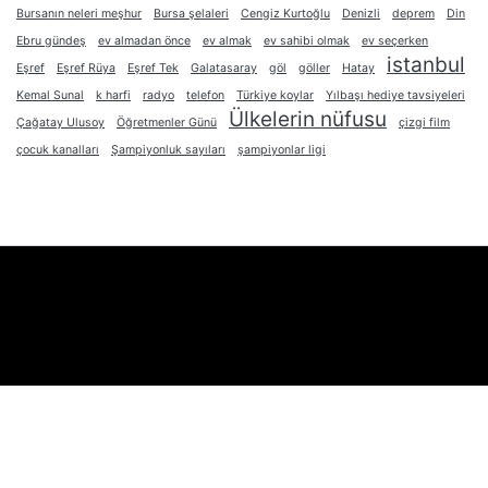
Bursanın neleri meşhur
Bursa şelaleri
Cengiz Kurtoğlu
Denizli
deprem
Din
Ebru gündeş
ev almadan önce
ev almak
ev sahibi olmak
ev seçerken
istanbul
Eşref
Eşref Rüya
Eşref Tek
Galatasaray
göl
göller
Hatay
Kemal Sunal
k harfi
radyo
telefon
Türkiye koylar
Yılbaşı hediye tavsiyeleri
Ülkelerin nüfusu
Çağatay Ulusoy
Öğretmenler Günü
çizgi film
çocuk kanalları
Şampiyonluk sayıları
şampiyonlar ligi