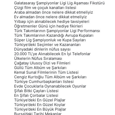
Galatasaray Şampiyonlar Ligi Lig Aşaması Fikstürü
Çizgi film ve çoçuk kanalları listesi
Araba almadan önce nelere dikkat etmeliyiz
Ev almadan önce nelere dikkat etmeliyiz
Yılbaşı için alınabilecek hediye tavsiyeleri
Öğretmenler Günü için hediye fikirleri
Türk Takımlarının Şampiyonlar Ligi Performansı
Türk Takımlarının Kazandığı Avrupa Kupaları
Süper Lig Şampiyonluk ve Kupa Sayıları
Türkiye’deki Seçimler ve Kazananları
Dünyadaki dinlerin nüfus sayısı
20.000 TL’ye Alınabilecek En İyi Telefonlar
Ülkelerin Nüfus Sıralaması
Çağatay Ulusoy Dizi ve Filmleri
Güllü Tüm Albüm ve Şarkıları
Kemal Sunal Filmlerinin Tüm Listesi
Cengiz Kurtoğlu Tüm Albüm ve Şarkıları
Türkiye Cumhurbaşkanları listesi
Evde Çocuklarla Oynanabilecek Oyunlar
Şifalı Bitki Çayları Listesi
En Şifalı Çorbalar Listesi
Türkiye’deki En Güzel Plajlar
Türkiye’deki En Güzel Koylar
Türkiye’deki En Büyük Plajlar
Bursa’daki Tarihi Mekanlar